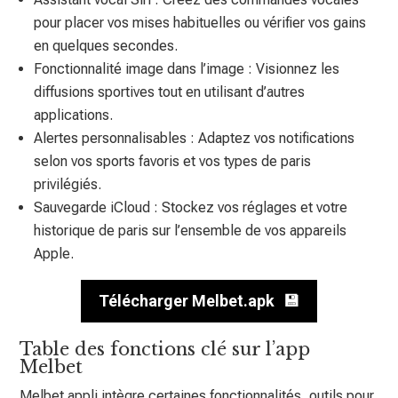
pour placer vos mises habituelles ou vérifier vos gains
en quelques secondes.
Fonctionnalité image dans l’image : Visionnez les
diffusions sportives tout en utilisant d’autres
applications.
Alertes personnalisables : Adaptez vos notifications
selon vos sports favoris et vos types de paris
privilégiés.
Sauvegarde iCloud : Stockez vos réglages et votre
historique de paris sur l’ensemble de vos appareils
Apple.
Télécharger Melbet.apk
💾
Table des fonctions clé sur l’app
Melbet
Melbet appli intègre certaines fonctionnalités, outils pour