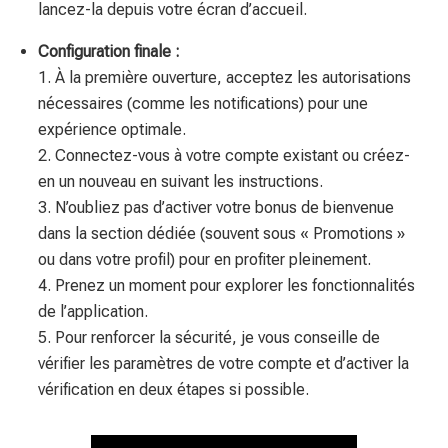
lancez-la depuis votre écran d’accueil.
Configuration finale :
À la première ouverture, acceptez les autorisations
nécessaires (comme les notifications) pour une
expérience optimale.
Connectez-vous à votre compte existant ou créez-
en un nouveau en suivant les instructions.
N’oubliez pas d’activer votre bonus de bienvenue
dans la section dédiée (souvent sous « Promotions »
ou dans votre profil) pour en profiter pleinement.
Prenez un moment pour explorer les fonctionnalités
de l’application.
Pour renforcer la sécurité, je vous conseille de
vérifier les paramètres de votre compte et d’activer la
vérification en deux étapes si possible.