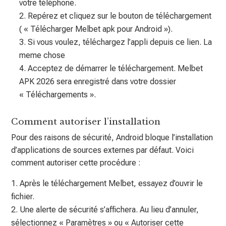
votre téléphone.
Repérez et cliquez sur le bouton de téléchargement
( « Télécharger Melbet apk pour Android »).
Si vous voulez, téléchargez l’appli depuis ce lien. La
meme chose
Acceptez de démarrer le téléchargement. Melbet
APK 2026 sera enregistré dans votre dossier
« Téléchargements ».
Comment autoriser l’installation
Pour des raisons de sécurité, Android bloque l’installation
d’applications de sources externes par défaut. Voici
comment autoriser cette procédure :
Après le téléchargement Melbet, essayez d’ouvrir le
fichier.
Une alerte de sécurité s’affichera. Au lieu d’annuler,
sélectionnez « Paramètres » ou « Autoriser cette