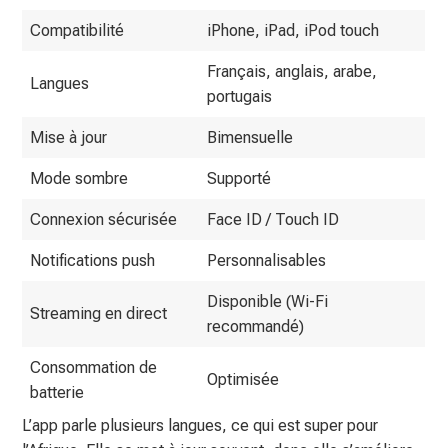
Compatibilité
iPhone, iPad, iPod touch
Français, anglais, arabe,
Langues
portugais
Mise à jour
Bimensuelle
Mode sombre
Supporté
Connexion sécurisée
Face ID / Touch ID
Notifications push
Personnalisables
Disponible (Wi-Fi
Streaming en direct
recommandé)
Consommation de
Optimisée
batterie
L’app parle plusieurs langues, ce qui est super pour