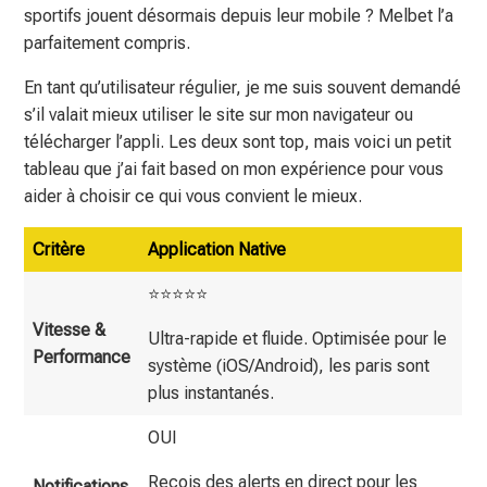
sportifs jouent désormais depuis leur mobile ? Melbet l’a
parfaitement compris.
En tant qu’utilisateur régulier, je me suis souvent demandé
s’il valait mieux utiliser le site sur mon navigateur ou
télécharger l’appli. Les deux sont top, mais voici un petit
tableau que j’ai fait based on mon expérience pour vous
aider à choisir ce qui vous convient le mieux.
Critère
Application Native
⭐⭐⭐⭐⭐
Vitesse &
Ultra-rapide et fluide. Optimisée pour le
Performance
système (iOS/Android), les paris sont
plus instantanés.
OUI
Reçois des alerts en direct pour les
Notifications