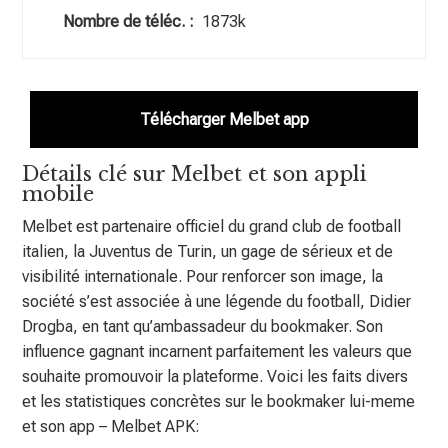
Nombre de téléc. :
1873k
Télécharger Melbet app
Détails clé sur Melbet et son appli
mobile
Melbet est partenaire officiel du grand club de football
italien, la Juventus de Turin, un gage de sérieux et de
visibilité internationale. Pour renforcer son image, la
société s’est associée à une légende du football, Didier
Drogba, en tant qu’ambassadeur du bookmaker. Son
influence gagnant incarnent parfaitement les valeurs que
souhaite promouvoir la plateforme. Voici les faits divers
et les statistiques concrètes sur le bookmaker lui-meme
et son app – Melbet APK: