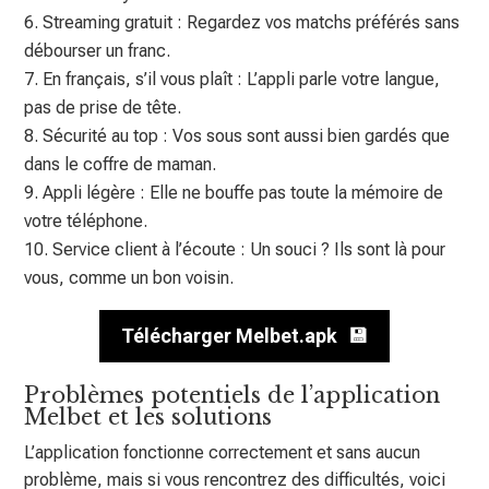
Streaming gratuit : Regardez vos matchs préférés sans
débourser un franc.
En français, s’il vous plaît : L’appli parle votre langue,
pas de prise de tête.
Sécurité au top : Vos sous sont aussi bien gardés que
dans le coffre de maman.
Appli légère : Elle ne bouffe pas toute la mémoire de
votre téléphone.
Service client à l’écoute : Un souci ? Ils sont là pour
vous, comme un bon voisin.
Télécharger Melbet.apk
💾
Problèmes potentiels de l’application
Melbet et les solutions
L’application fonctionne correctement et sans aucun
problème, mais si vous rencontrez des difficultés, voici