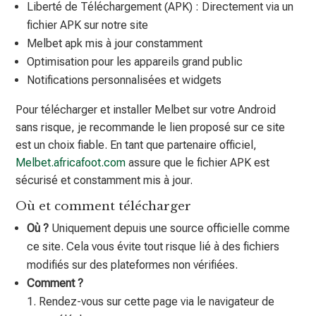
Liberté de Téléchargement (APK) : Directement via un
fichier APK sur notre site
Melbet apk mis à jour constamment
Optimisation pour les appareils grand public
Notifications personnalisées et widgets
Pour télécharger et installer Melbet sur votre Android
sans risque, je recommande le lien proposé sur ce site
est un choix fiable. En tant que partenaire officiel,
Melbet.africafoot.com
assure que le fichier APK est
sécurisé et constamment mis à jour.
Où et comment télécharger
Où ?
Uniquement depuis une source officielle comme
ce site. Cela vous évite tout risque lié à des fichiers
modifiés sur des plateformes non vérifiées.
Comment ?
Rendez-vous sur cette page via le navigateur de