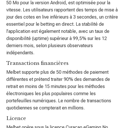
50 Mo pour la version Android, est optimisée pour la
vitesse. Les utilisateurs rapportent des temps de mise à
jour des cotes en live inférieurs à 3 secondes, un critère
essentiel pour le betting en direct. La stabilité de
l’application est également notable, avec un taux de
disponibilité (uptime) supérieur à 99,5% sur les 12
derniers mois, selon plusieurs observateurs
indépendants.
Transactions financières
Melbet supporte plus de 50 méthodes de paiement
différentes et prétend traiter 90% des demandes de
retrait en moins de 15 minutes pour les méthodes
électroniques les plus populaires comme les
portefeuilles numériques. Le nombre de transactions
quotidiennes se compterait en millions.
Licence
Melbet opère sous la licence Curaçao eGaming No.