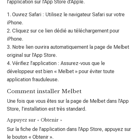
l’application sur l’App Store d’Apple.
Ouvrez Safari : Utilisez le navigateur Safari sur votre
iPhone.
Cliquez sur ce lien dédié au téléchargement pour
iPhone.
Notre lien ouvrira automatiquement la page de Melbet
original sur l’App Store.
Vérifiez l’application : Assurez-vous que le
développeur est bien « Melbet » pour éviter toute
application frauduleuse.
Comment installer Melbet
Une fois que vous êtes sur la page de Melbet dans l’App
Store, l’installation est très standard.
Appuyez sur « Obtenir »
Sur la fiche de l’application dans l’App Store, appuyez sur
le bouton « Obtenir ».