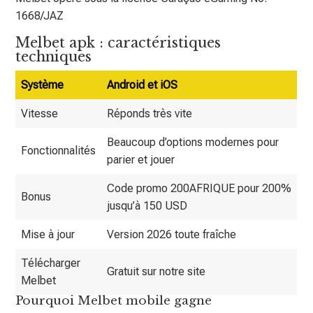
1668/JAZ
Melbet apk : caractéristiques
techniques
Système
Android et iOS
Vitesse
Réponds très vite
Beaucoup d’options modernes pour
Fonctionnalités
parier et jouer
Code promo 200AFRIQUE pour 200%
Bonus
jusqu’à 150 USD
Mise à jour
Version 2026 toute fraîche
Télécharger
Gratuit sur notre site
Melbet
Pourquoi Melbet mobile gagne