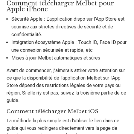
Comment télécharger Melbet pour
Apple iPhone
Sécurité Apple : L’application dispo sur l’App Store est
soumise aux strictes directives de sécurité et de
confidentialité.
Intégration écosystème Apple : Touch ID, Face ID pour
une connexion sécurisée et rapide, etc
Mises à jour Melbet automatiques et sûres
Avant de commencer, j’aimerais attirer votre attention sur
ce que la disponibilité de l’application Melbet sur l’App
Store dépend des restrictions légales de votre pays ou
région. Si elle n’y est pas, suivez la troisième partie de ce
guide.
Comment télécharger Melbet iOS
La méthode la plus simple est d’utiliser le lien dans ce
guide qui vous redirigera directement vers la page de