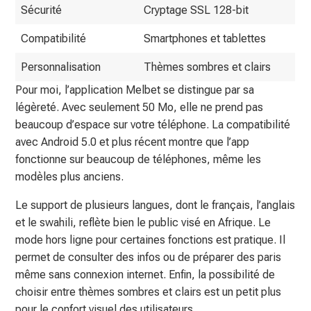
Sécurité
Cryptage SSL 128-bit
Compatibilité
Smartphones et tablettes
Personnalisation
Thèmes sombres et clairs
Pour moi, l’application Melbet se distingue par sa
légèreté. Avec seulement 50 Mo, elle ne prend pas
beaucoup d’espace sur votre téléphone. La compatibilité
avec Android 5.0 et plus récent montre que l’app
fonctionne sur beaucoup de téléphones, même les
modèles plus anciens.
Le support de plusieurs langues, dont le français, l’anglais
et le swahili, reflète bien le public visé en Afrique. Le
mode hors ligne pour certaines fonctions est pratique. Il
permet de consulter des infos ou de préparer des paris
même sans connexion internet. Enfin, la possibilité de
choisir entre thèmes sombres et clairs est un petit plus
pour le confort visuel des utilisateurs.