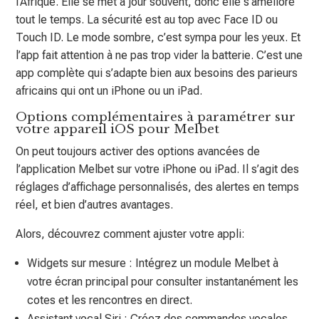
l’Afrique. Elle se met à jour souvent, donc elle s’améliore
tout le temps. La sécurité est au top avec Face ID ou
Touch ID. Le mode sombre, c’est sympa pour les yeux. Et
l’app fait attention à ne pas trop vider la batterie. C’est une
app complète qui s’adapte bien aux besoins des parieurs
africains qui ont un iPhone ou un iPad.
Options complémentaires à paramétrer sur
votre appareil iOS pour Melbet
On peut toujours activer des options avancées de
l’application Melbet sur votre iPhone ou iPad. Il s’agit des
réglages d’affichage personnalisés, des alertes en temps
réel, et bien d’autres avantages.
Alors, découvrez comment ajuster votre appli:
Widgets sur mesure : Intégrez un module Melbet à
votre écran principal pour consulter instantanément les
cotes et les rencontres en direct.
Assistant vocal Siri : Créez des commandes vocales